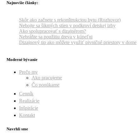
Najnovšie články:
Skôr ako začnete s rekonštrukciou bytu (Rozhovor)
Nebojte sa šikmých stien v podkroví detskej izby
Ako spolupracovať s dizajnérom?
Nebráňte sa použitiu dreva v kúpeľni
Dizajnový tip ako môžete využiť pivničné priestory v dome
Moderné bývanie
Prečo my
Ako pracujeme
Čo ponúkame
Cenník
Realizácie
Inšpirácie
Kontakt
Navrhli sme