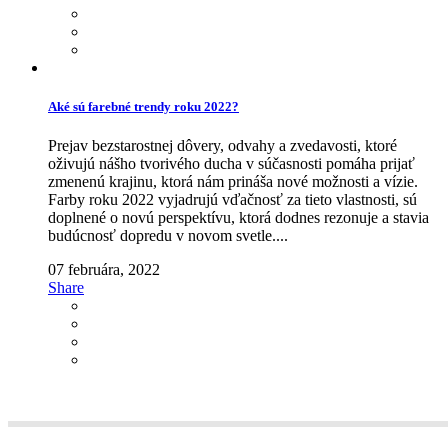
Aké sú farebné trendy roku 2022?
Prejav bezstarostnej dôvery, odvahy a zvedavosti, ktoré
oživujú nášho tvorivého ducha v súčasnosti pomáha prijať
zmenenú krajinu, ktorá nám prináša nové možnosti a vízie.
Farby roku 2022 vyjadrujú vďačnosť za tieto vlastnosti, sú
doplnené o novú perspektívu, ktorá dodnes rezonuje a stavia
budúcnosť dopredu v novom svetle....
07 februára, 2022
Share