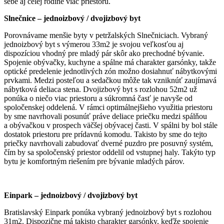
sebe aj celej rodine viac priestoru.
Slnečnice – jednoizbový / dvojizbový byt
Porovnávame menšie byty v petržalských Slnečniciach. Vybraný
jednoizbový byt s výmerou 33m2 je svojou veľkosťou aj
dispozíciou vhodný pre mladý pár skôr ako prechodné bývanie.
Spojenie obývačky, kuchyne a spálne má charakter garsónky, takže
optické predelenie jednotlivých zón možno dosiahnuť nábytkovými
prvkami. Medzi posteľou a sedačkou môže tak vzniknúť zaujímavá
nábytková deliaca stena. Dvojizbový byt s rozlohou 52m2 už
ponúka o niečo viac priestoru a súkromná časť je navyše od
spoločenskej oddelená. V rámci optimálnejšieho využitia priestoru
by sme navrhovali posunúť práve deliace priečku medzi spálňou
a obývačkou v prospech väčšej obývacej časti. V spálni by bol stále
dostatok priestoru pre prídavnú komodu. Takisto by sme do tejto
priečky navrhovali zabudovať dverné puzdro pre posuvný systém,
čím by sa spoločenský priestor oddelil od vstupnej haly. Takýto typ
bytu je komfortným riešením pre bývanie mladých párov.
Einpark – jednoizbový / dvojizbový byt
Bratislavský Einpark ponúka vybraný jednoizbový byt s rozlohou
31m2. Dispozične má takisto charakter garsónky, keďže spojenie