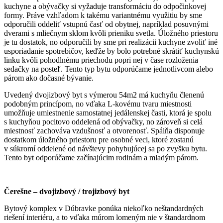
kuchyne a obývačky si vyžaduje transformáciu do odpočinkovej
formy. Práve vzhľadom k takému variantnému využitiu by sme
odporučili oddeliť vstupnú časť od obytnej, napríklad posuvnými
dverami s mliečnym sklom kvôli prieniku svetla. Úložného priestoru
je tu dostatok, no odporučili by sme pri realizácii kuchyne zvoliť iné
usporiadanie spotrebičov, keďže by bolo potrebné skrátiť kuchynskú
linku kvôli pohodlnému priechodu popri nej v čase rozloženia
sedačky na posteľ. Tento typ bytu odporúčame jednotlivcom alebo
párom ako dočasné bývanie.
Uvedený dvojizbový byt s výmerou 54m2 má kuchyňu členenú
podobným princípom, no vďaka L-kovému tvaru miestnosti
umožňuje umiestnenie samostatnej jedálenskej časti, ktorá je spolu
s kuchyňou pocitovo oddelená od obývačky, no zároveň si celá
miestnosť zachováva vzdušnosť a otvorenosť. Spálňa disponuje
dostatkom úložného priestoru pre osobné veci, ktoré zostanú
v súkromí oddelené od návštevy pohybujúcej sa po zvyšku bytu.
Tento byt odporúčame začínajúcim rodinám a mladým párom.
Čerešne – dvojizbový / trojizbový byt
Bytový komplex v Dúbravke ponúka niekoľko neštandardných
riešení interiéru, a to vďaka múrom lomeným nie v štandardnom