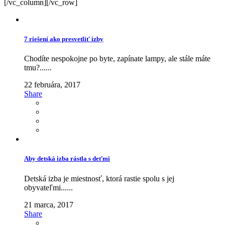
[/vc_column][/vc_row]
7 riešení ako presvetliť izby
Chodíte nespokojne po byte, zapínate lampy, ale stále máte
tmu?......
22 februára, 2017
Share
Aby detská izba rástla s deťmi
Detská izba je miestnosť, ktorá rastie spolu s jej
obyvateľmi......
21 marca, 2017
Share