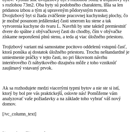
s rozlohou 73m2. Oba byty sú podobného charakteru, líšia sa len
pridanou izbou a tým aj upraveným pôdorysným tvarom.
Dvojizbový byt si žiada zväčšenie pracovnej kuchynskej plochy, čo
je možné posunom jedálenskej časti smerom ku stene a tak
vytvorenia kuchyne do tvaru L. Navrhli by sme taktiež premiestniť
dvere do spálne z obývačkovej časti do chodby, čím v obývačke
získame neporušenú plnú stenu, a teda aj viac úložného priestoru.
Trojizbový variant má samostatne pocitovo oddelenú vstupnú časť,
ktorá ponúka aj dostatok úložného priestoru. Trochu neštandardné je
umiestnenie práčky v tejto časti, no pri šikovnom návrhu
interiérového či nábytkového dizajnéra môže z toho vzniknúť
zaujímavý vstavaný prvok.
Ak sa rozhodujete medzi viacerými typmi bytov a nie ste si istí,
ktorý by bol pre vás praktickejší, oslovte nás! Pomôžeme vám
analyzovať vaše požiadavky a na základe toho vybrať váš nový
domov.
[/vc_column_text]