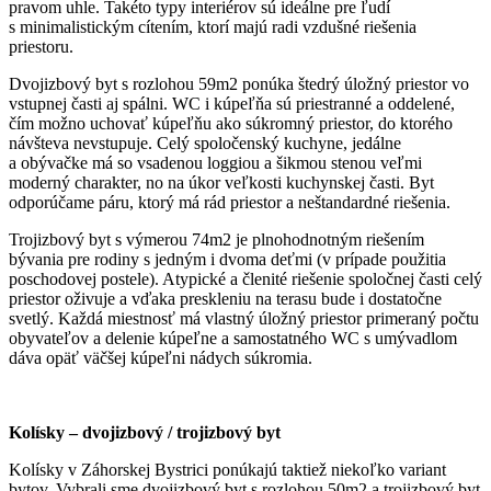
pravom uhle. Takéto typy interiérov sú ideálne pre ľudí
s minimalistickým cítením, ktorí majú radi vzdušné riešenia
priestoru.
Dvojizbový byt s rozlohou 59m2 ponúka štedrý úložný priestor vo
vstupnej časti aj spálni. WC i kúpeľňa sú priestranné a oddelené,
čím možno uchovať kúpeľňu ako súkromný priestor, do ktorého
návšteva nevstupuje. Celý spoločenský kuchyne, jedálne
a obývačke má so vsadenou loggiou a šikmou stenou veľmi
moderný charakter, no na úkor veľkosti kuchynskej časti. Byt
odporúčame páru, ktorý má rád priestor a neštandardné riešenia.
Trojizbový byt s výmerou 74m2 je plnohodnotným riešením
bývania pre rodiny s jedným i dvoma deťmi (v prípade použitia
poschodovej postele). Atypické a členité riešenie spoločnej časti celý
priestor oživuje a vďaka preskleniu na terasu bude i dostatočne
svetlý. Každá miestnosť má vlastný úložný priestor primeraný počtu
obyvateľov a delenie kúpeľne a samostatného WC s umývadlom
dáva opäť väčšej kúpeľni nádych súkromia.
Kolísky – dvojizbový / trojizbový byt
Kolísky v Záhorskej Bystrici ponúkajú taktiež niekoľko variant
bytov. Vybrali sme dvojizbový byt s rozlohou 50m2 a trojizbový byt