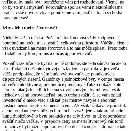
veľkosti by mala byť, pomôžeme vám pri rozhodovaní. Vieme, na
čo by ste mali myslieť! Porovnáme spolu s vami niektoré súčasné
bratislavské novostavby a pomôžeme vám prísť na to, či sa hodia
práve pre vás!
Izby alebo metre štvorcové?
Niekedy ťažká otázka. Počet m2 totiž nemusí vždy zodpovedať
potrebnému počtu miestností či celkovému priestoru. Väčšina cien je
však uvádzaná na metre štvorcové a to nás môže spliesť. Preto treba
hľadať určitý kompromis a občas aj porovnávať.
Pokiaľ však hľadáte byt na určité obdobie, ste teda sám/sama alebo
pár hľadajúci riešenie bytovej otázky len na pár rokov, je oveľa
väčší predpoklad, že vám bude vyhovovať viac ponúkaných
dispozičných riešení. Garsónky a jednoizbové byty v centre mesta
sú veľmi atraktívne aj pre budúce prenájmy a ľahko dokážu splniť
nároky mladých ľudí. Ich cena s dvojizbovými bytmi býva však
niekedy veľmi porovnateľná, preto treba zvážiť, či sa vám oplatí
investovať o niečo viac a získať pár metrov navyše alebo vám
postačí menší priestor za menšiu cenu. Ak však očakávate prírastok
alebo ho plánujete v blízkych rokoch a zvažujete v takom prípade
kúpu dvojizbového bytu prakticky na celý život, tu už odporúčame
zvážiť niečo väčšie. V prepočte ceny za meter štvorcový vás totiž
trojizbový byt môže napokon vyjsť o dosť lacnejšie a doprajete tak