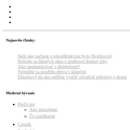
Najnovšie články:
Skôr ako začnete s rekonštrukciou bytu (Rozhovor)
Nebojte sa šikmých stien v podkroví detskej izby
Ako spolupracovať s dizajnérom?
Nebráňte sa použitiu dreva v kúpeľni
Dizajnový tip ako môžete využiť pivničné priestory v dome
Moderné bývanie
Prečo my
Ako pracujeme
Čo ponúkame
Cenník