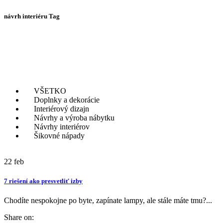
návrh interiéru Tag
VŠETKO
Doplnky a dekorácie
Interiérový dizajn
Návrhy a výroba nábytku
Návrhy interiérov
Šikovné nápady
22
feb
7 riešení ako presvetliť izby
Chodíte nespokojne po byte, zapínate lampy, ale stále máte tmu?...
Share on: