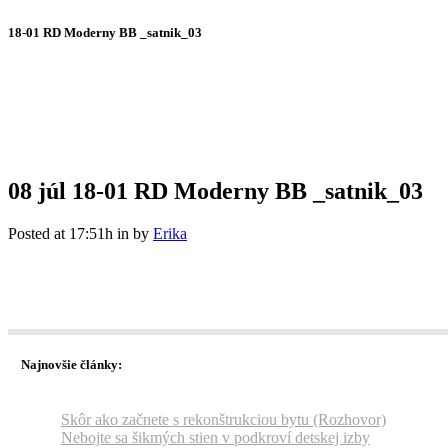
18-01 RD Moderny BB _satnik_03
08 júl
18-01 RD Moderny BB _satnik_03
Posted at 17:51h
in
by
Erika
Najnovšie články:
Skôr ako začnete s rekonštrukciou bytu (Rozhovor)
Nebojte sa šikmých stien v podkroví detskej izby