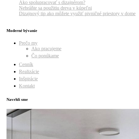
Ako spolupracovať s dizajnérom?
Nebráňte sa použitiu dreva v kúpeľni
Dizajnový tip ako môžete využiť pivničné priestory v dome
Moderné bývanie
Prečo my
Ako pracujeme
Čo ponúkame
Cenník
Realizácie
Inšpirácie
Kontakt
Navrhli sme