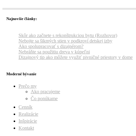
Najnovšie články:
Skôr ako začnete s rekonštrukciou bytu (Rozhovor)
Nebojte sa šikmých stien v podkroví detskej izby
Ako spolupracovať s dizajnérom?
Nebráňte sa použitiu dreva v kúpeľni
Dizajnový tip ako môžete využiť pivničné priestory v dome
Moderné bývanie
Prečo my
Ako pracujeme
Čo ponúkame
Cenník
Realizácie
Inšpirácie
Kontakt