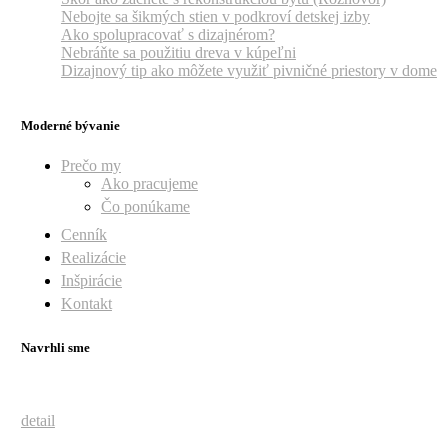
Nebojte sa šikmých stien v podkroví detskej izby
Ako spolupracovať s dizajnérom?
Nebráňte sa použitiu dreva v kúpeľni
Dizajnový tip ako môžete využiť pivničné priestory v dome
Moderné bývanie
Prečo my
Ako pracujeme
Čo ponúkame
Cenník
Realizácie
Inšpirácie
Kontakt
Navrhli sme
detail