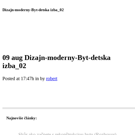
Dizajn-moderny-Byt-detska izba_02
09 aug
Dizajn-moderny-Byt-detska
izba_02
Posted at 17:47h
in
by
robert
Najnovšie články:
Skôr ako začnete s rekonštrukciou bytu (Rozhovor)