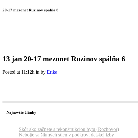
20-17 mezonet Ruzinov spálňa 6
13 jan
20-17 mezonet Ruzinov spálňa 6
Posted at 11:12h
in
by
Erika
Najnovšie články:
Skôr ako začnete s rekonštrukciou bytu (Rozhovor)
Nebojte sa šikmých stien v podkroví detskej izby