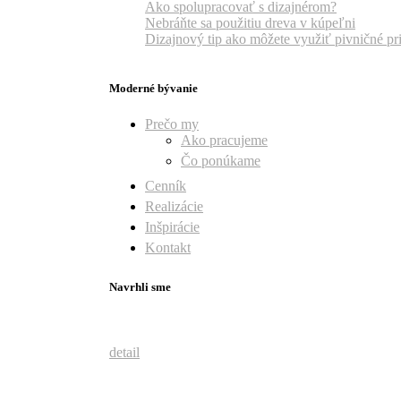
Ako spolupracovať s dizajnérom?
Nebráňte sa použitiu dreva v kúpeľni
Dizajnový tip ako môžete využiť pivničné pr
Moderné bývanie
Prečo my
Ako pracujeme
Čo ponúkame
Cenník
Realizácie
Inšpirácie
Kontakt
Navrhli sme
detail