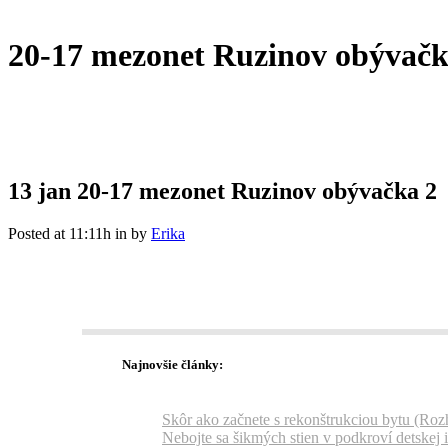
20-17 mezonet Ruzinov obývačk
13 jan
20-17 mezonet Ruzinov obývačka 2
Posted at 11:11h
in
by
Erika
Najnovšie články:
Skôr ako začnete s rekonštrukciou bytu (Roz
Nebojte sa šikmých stien v podkroví detskej 