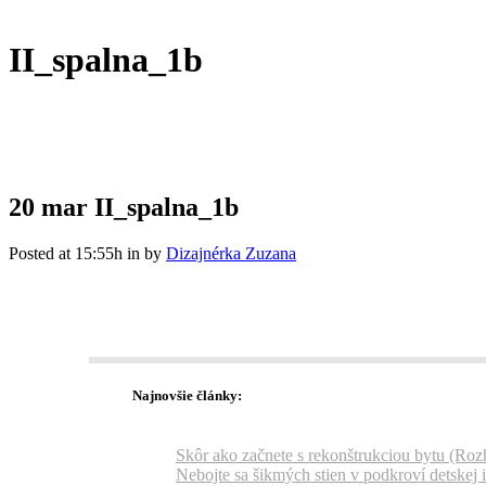
II_spalna_1b
20 mar
II_spalna_1b
Posted at 15:55h
in
by
Dizajnérka Zuzana
Najnovšie články:
Skôr ako začnete s rekonštrukciou bytu (Roz
Nebojte sa šikmých stien v podkroví detskej 