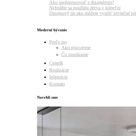
Ako spolupracovať s dizajnérom?
Nebráňte sa použitiu dreva v kúpeľni
Dizajnový tip ako môžete využiť pivničné pr
Moderné bývanie
Prečo my
Ako pracujeme
Čo ponúkame
Cenník
Realizácie
Inšpirácie
Kontakt
Navrhli sme