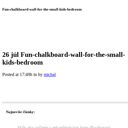
Fun-chalkboard-wall-for-the-small-kids-bedroom
26 júl
Fun-chalkboard-wall-for-the-small-
kids-bedroom
Posted at 17:49h
in
by
michal
Najnovšie články:
Skôr ako začnete s rekonštrukciou bytu (Rozhovor)