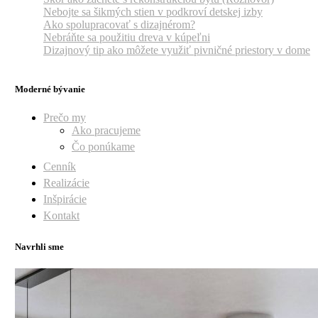
Nebojte sa šikmých stien v podkroví detskej izby
Ako spolupracovať s dizajnérom?
Nebráňte sa použitiu dreva v kúpeľni
Dizajnový tip ako môžete využiť pivničné priestory v dome
Moderné bývanie
Prečo my
Ako pracujeme
Čo ponúkame
Cenník
Realizácie
Inšpirácie
Kontakt
Navrhli sme