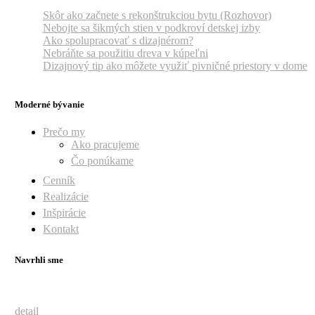
Skôr ako začnete s rekonštrukciou bytu (Rozhovor)
Nebojte sa šikmých stien v podkroví detskej izby
Ako spolupracovať s dizajnérom?
Nebráňte sa použitiu dreva v kúpeľni
Dizajnový tip ako môžete využiť pivničné priestory v dome
Moderné bývanie
Prečo my
Ako pracujeme
Čo ponúkame
Cenník
Realizácie
Inšpirácie
Kontakt
Navrhli sme
detail