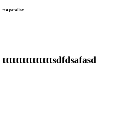
test parallax
tttttttttttttttsdfdsafasd