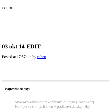
14-EDIT
03 okt
14-EDIT
Posted at 17:57h
in
by
robert
Najnovšie články:
Skôr ako začnete s rekonštrukciou bytu (Rozhovor)
Nebojte sa šikmých stien v podkroví detskej izby