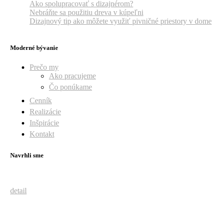
Ako spolupracovať s dizajnérom?
Nebráňte sa použitiu dreva v kúpeľni
Dizajnový tip ako môžete využiť pivničné priestory v dome
Moderné bývanie
Prečo my
Ako pracujeme
Čo ponúkame
Cenník
Realizácie
Inšpirácie
Kontakt
Navrhli sme
detail