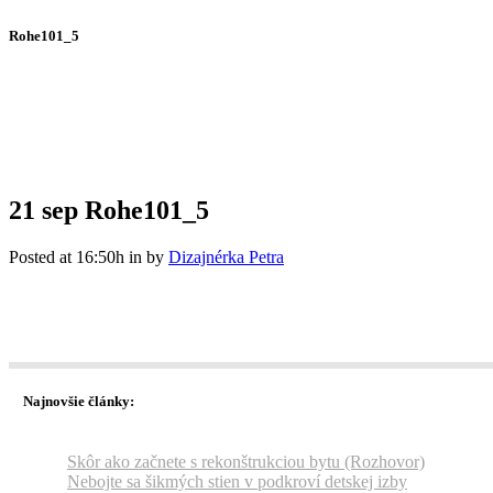
Rohe101_5
21 sep
Rohe101_5
Posted at 16:50h
in
by
Dizajnérka Petra
Najnovšie články:
Skôr ako začnete s rekonštrukciou bytu (Rozhovor)
Nebojte sa šikmých stien v podkroví detskej izby