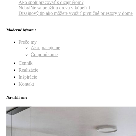
Ako spolupracovať s dizajnérom?
Nebráňte sa použitiu dreva v kúpeľni
Dizajnový tip ako môžete využiť pivničné priestory v dome
Moderné bývanie
Prečo my
Ako pracujeme
Čo ponúkame
Cenník
Realizácie
Inšpirácie
Kontakt
Navrhli sme