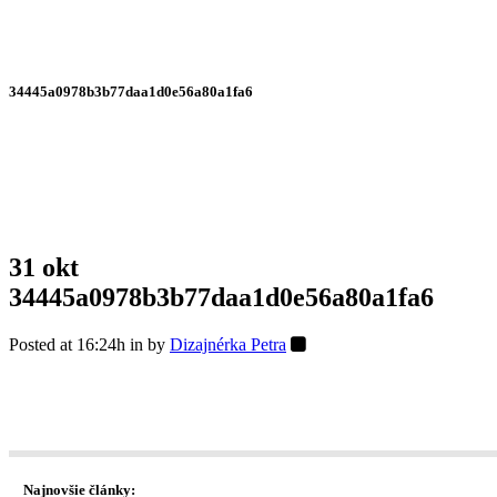
34445a0978b3b77daa1d0e56a80a1fa6
31 okt
34445a0978b3b77daa1d0e56a80a1fa6
Posted at 16:24h
in
by
Dizajnérka Petra
Najnovšie články: