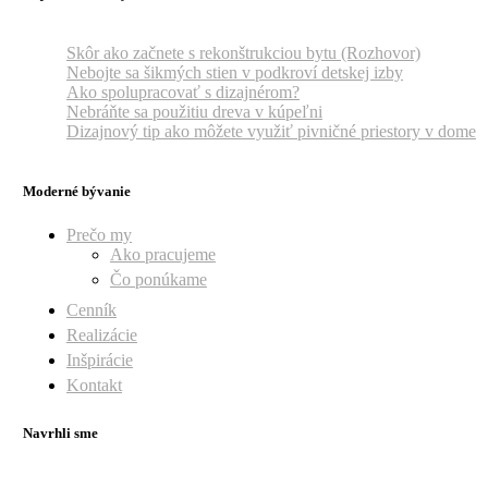
Skôr ako začnete s rekonštrukciou bytu (Rozhovor)
Nebojte sa šikmých stien v podkroví detskej izby
Ako spolupracovať s dizajnérom?
Nebráňte sa použitiu dreva v kúpeľni
Dizajnový tip ako môžete využiť pivničné priestory v dome
Moderné bývanie
Prečo my
Ako pracujeme
Čo ponúkame
Cenník
Realizácie
Inšpirácie
Kontakt
Navrhli sme